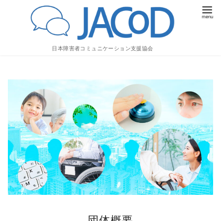
日本障害者コミュニケーション支援協会
コ
ン
テ
ン
ツ
へ
移
動
団体概要