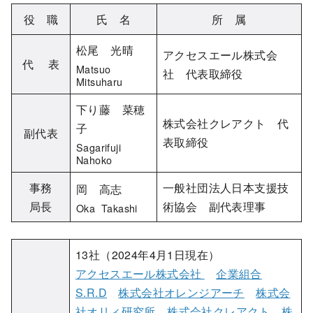
役 職
氏 名
所 属
松尾 光晴
アクセスエール株式会
代 表
Matsuo
社 代表取締役
Mitsuharu
下り藤 菜穂
株式会社クレアクト 代
子
副代表
表取締役
Sagarifuji
Nahoko
事務
一般社団法人日本支援技
岡 高志
局長
術協会 副代表理事
Oka Takashi
13社（2024年4月1日現在）
アクセスエール株式会社
企業組合
S.R.D
株式会社オレンジアーチ
株式会
社オリィ研究所
株式会社クレアクト
株